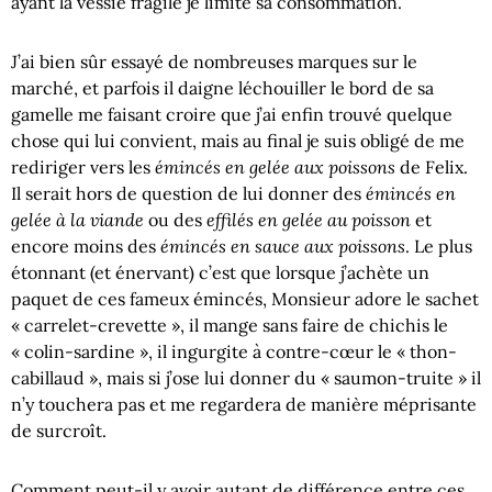
ayant la vessie fragile je limite sa consommation.
J’ai bien sûr essayé de nombreuses marques sur le
marché, et parfois il daigne léchouiller le bord de sa
gamelle me faisant croire que j’ai enfin trouvé quelque
chose qui lui convient, mais au final je suis obligé de me
émincés en gelée aux poissons
rediriger vers les
de Felix.
émincés en
Il serait hors de question de lui donner des
gelée à la viande
effilés en gelée au poisson
ou des
et
émincés en sauce aux poissons
encore moins des
. Le plus
étonnant (et énervant) c’est que lorsque j’achète un
paquet de ces fameux émincés, Monsieur adore le sachet
« carrelet-crevette », il mange sans faire de chichis le
« colin-sardine », il ingurgite à contre-cœur le « thon-
cabillaud », mais si j’ose lui donner du « saumon-truite » il
n’y touchera pas et me regardera de manière méprisante
de surcroît.
Comment peut-il y avoir autant de différence entre ces