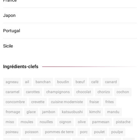
France
Japon
Portugal
Sicile
Ingrédients-clefs
agneau
ail
banchan
boudin
bœuf
café
canard
caramel
carottes
champignons
chocolat
chorizo
cochon
concombre
crevette
cuisine moderniste
fraise
frites
fromage
glace
jambon
katsuobushi
kimchi
mandu
miso
moules
nouilles
oignon
olive
parmesan
pistache
poireau
poisson
pommes de terre
porc
poulet
poulpe