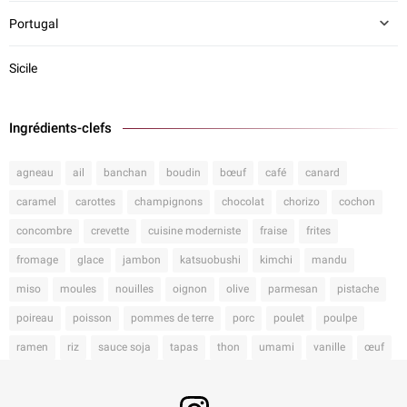
Portugal
Sicile
Ingrédients-clefs
agneau
ail
banchan
boudin
bœuf
café
canard
caramel
carottes
champignons
chocolat
chorizo
cochon
concombre
crevette
cuisine moderniste
fraise
frites
fromage
glace
jambon
katsuobushi
kimchi
mandu
miso
moules
nouilles
oignon
olive
parmesan
pistache
poireau
poisson
pommes de terre
porc
poulet
poulpe
ramen
riz
sauce soja
tapas
thon
umami
vanille
œuf