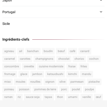
Japon
Portugal
Sicile
Ingrédients-clefs
agneau
ail
banchan
boudin
bœuf
café
canard
caramel
carottes
champignons
chocolat
chorizo
cochon
concombre
crevette
cuisine moderniste
fraise
frites
fromage
glace
jambon
katsuobushi
kimchi
mandu
miso
moules
nouilles
oignon
olive
parmesan
pistache
poireau
poisson
pommes de terre
porc
poulet
poulpe
ramen
riz
sauce soja
tapas
thon
umami
vanille
œuf