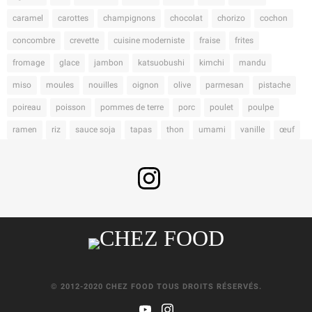
caramel
carottes
champignons
chocolat
chorizo
cochon
concombre
crevette
cuisine moderniste
fraise
frites
fromage
glace
jambon
katsuobushi
kimchi
mandu
miso
moules
nouilles
oignon
olive
parmesan
pistache
poireau
poisson
pommes de terre
porc
poulet
poulpe
ramen
riz
sauce soja
tapas
thon
umami
vanille
œuf
© 2012-2020 CHEZ FOOD TOUS DROITS RÉSERVÉS.