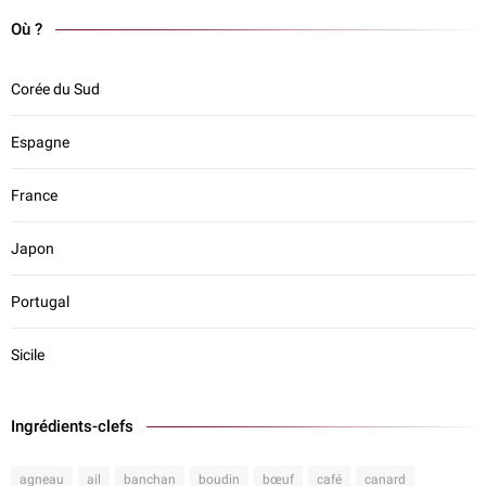
Où ?
Corée du Sud
Espagne
France
Japon
Portugal
Sicile
Ingrédients-clefs
agneau
ail
banchan
boudin
bœuf
café
canard