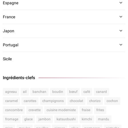
Espagne
France
Japon
Portugal
Sicile
Ingrédients-clefs
agneau
ail
banchan
boudin
bœuf
café
canard
caramel
carottes
champignons
chocolat
chorizo
cochon
concombre
crevette
cuisine moderniste
fraise
frites
fromage
glace
jambon
katsuobushi
kimchi
mandu