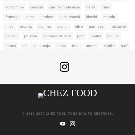
concombre
crevette
cuisine moderniste
fraise
frites
fromage
glace
jambon
katsuobushi
kimchi
mandu
miso
moules
nouilles
oignon
olive
parmesan
pistache
poireau
poisson
pommes de terre
porc
poulet
poulpe
ramen
riz
sauce soja
tapas
thon
umami
vanille
œuf
© 2012-2020 CHEZ FOOD TOUS DROITS RÉSERVÉS.