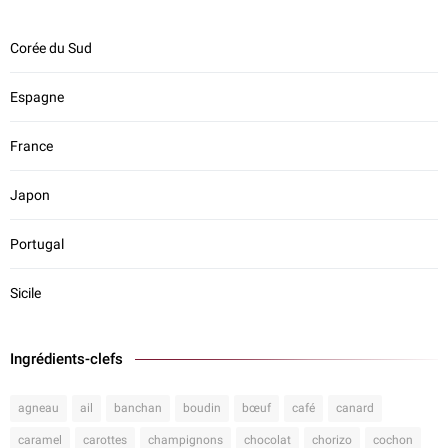
Corée du Sud
Espagne
France
Japon
Portugal
Sicile
Ingrédients-clefs
agneau
ail
banchan
boudin
bœuf
café
canard
caramel
carottes
champignons
chocolat
chorizo
cochon