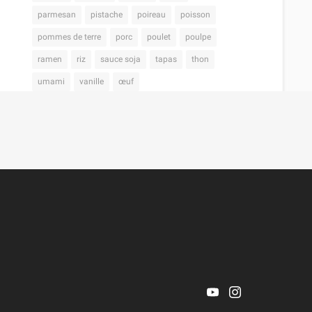
parmesan
pistache
poireau
poisson
pommes de terre
porc
poulet
poulpe
ramen
riz
sauce soja
tapas
thon
umami
vanille
œuf