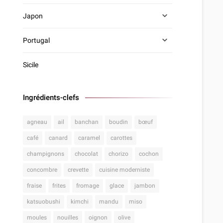
Japon
Portugal
Sicile
Ingrédients-clefs
agneau
ail
banchan
boudin
bœuf
café
canard
caramel
carottes
champignons
chocolat
chorizo
cochon
concombre
crevette
cuisine moderniste
fraise
frites
fromage
glace
jambon
katsuobushi
kimchi
mandu
miso
moules
nouilles
oignon
olive