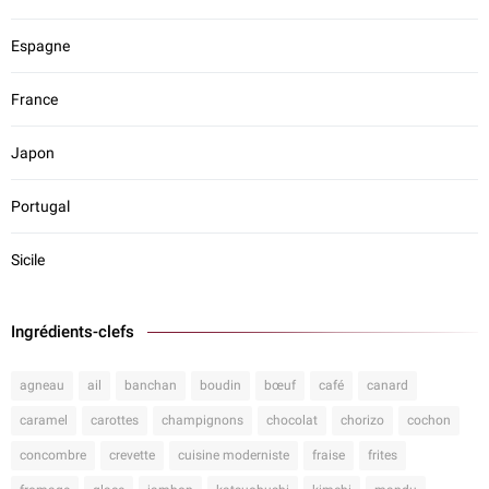
Espagne
France
Japon
Portugal
Sicile
Ingrédients-clefs
agneau
ail
banchan
boudin
bœuf
café
canard
caramel
carottes
champignons
chocolat
chorizo
cochon
concombre
crevette
cuisine moderniste
fraise
frites