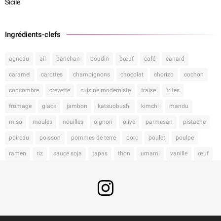
Sicile
Ingrédients-clefs
agneau
ail
banchan
boudin
bœuf
café
canard
caramel
carottes
champignons
chocolat
chorizo
cochon
concombre
crevette
cuisine moderniste
fraise
frites
fromage
glace
jambon
katsuobushi
kimchi
mandu
miso
moules
nouilles
oignon
olive
parmesan
pistache
poireau
poisson
pommes de terre
porc
poulet
poulpe
ramen
riz
sauce soja
tapas
thon
umami
vanille
œuf