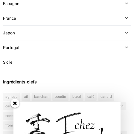
Espagne
France
Japon
Portugal
Sicile
Ingrédients-clefs
agneau
ail
banchan
boudin
bœuf
café
canard
caramel
carottes
champignons
chocolat
chorizo
cochon
concombre
crevette
cuisine moderniste
fraise
frites
fromage
glace
jambon
katsuobushi
kimchi
mandu