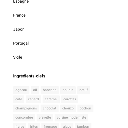
Espagne
France
Japon
Portugal
Sicile
Ingrédients-clefs
agneau
ail
banchan
boudin
bœuf
café
canard
caramel
carottes
champignons
chocolat
chorizo
cochon
concombre
crevette
cuisine moderniste
fraise
frites
fromage
glace
jambon