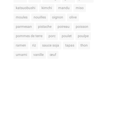
katsuobushi
kimchi
mandu
miso
moules
nouilles
oignon
olive
parmesan
pistache
poireau
poisson
pommes de terre
porc
poulet
poulpe
ramen
riz
sauce soja
tapas
thon
umami
vanille
œuf