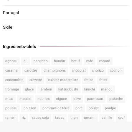
Portugal
Sicile
Ingrédients-clefs
agneau
ail
banchan
boudin
bœuf
café
canard
caramel
carottes
champignons
chocolat
chorizo
cochon
concombre
crevette
cuisine moderniste
fraise
frites
fromage
glace
jambon
katsuobushi
kimchi
mandu
miso
moules
nouilles
oignon
olive
parmesan
pistache
poireau
poisson
pommes de terre
porc
poulet
poulpe
ramen
riz
sauce soja
tapas
thon
umami
vanille
œuf