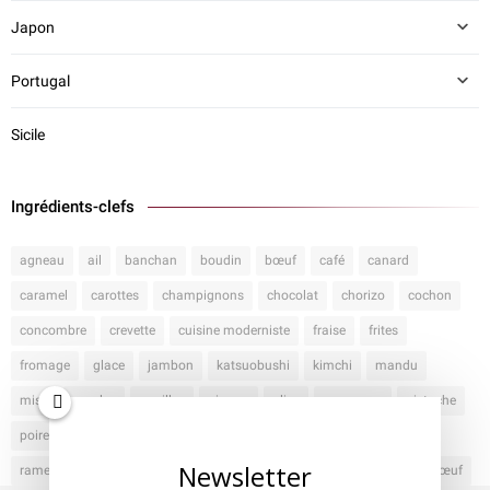
Japon
Portugal
Sicile
Ingrédients-clefs
agneau
ail
banchan
boudin
bœuf
café
canard
caramel
carottes
champignons
chocolat
chorizo
cochon
concombre
crevette
cuisine moderniste
fraise
frites
fromage
glace
jambon
katsuobushi
kimchi
mandu
miso
moules
nouilles
oignon
olive
parmesan
pistache
poireau
poisson
pommes de terre
porc
poulet
poulpe
Newsletter
ramen
riz
sauce soja
tapas
thon
umami
vanille
œuf