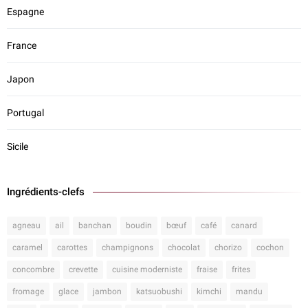
Espagne
France
Japon
Portugal
Sicile
Ingrédients-clefs
agneau
ail
banchan
boudin
bœuf
café
canard
caramel
carottes
champignons
chocolat
chorizo
cochon
concombre
crevette
cuisine moderniste
fraise
frites
fromage
glace
jambon
katsuobushi
kimchi
mandu