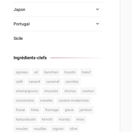
Japon
Portugal
Sicile
Ingrédients-clefs
agneau
ail
banchan
boudin
bœuf
café
canard
caramel
carottes
champignons
chocolat
chorizo
cochon
concombre
crevette
cuisine moderniste
fraise
frites
fromage
glace
jambon
katsuobushi
kimchi
mandu
miso
moules
nouilles
oignon
olive