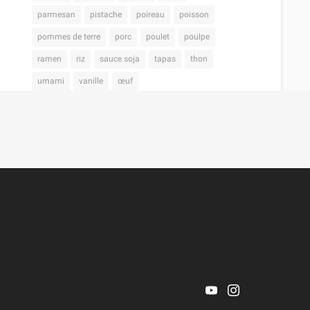
parmesan
pistache
poireau
poisson
pommes de terre
porc
poulet
poulpe
ramen
riz
sauce soja
tapas
thon
umami
vanille
œuf