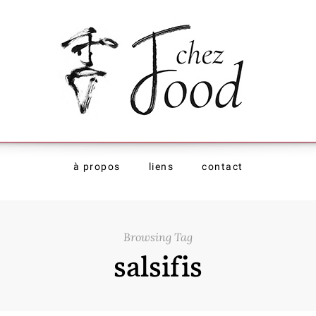
à propos
liens
contact
Browsing Tag
salsifis