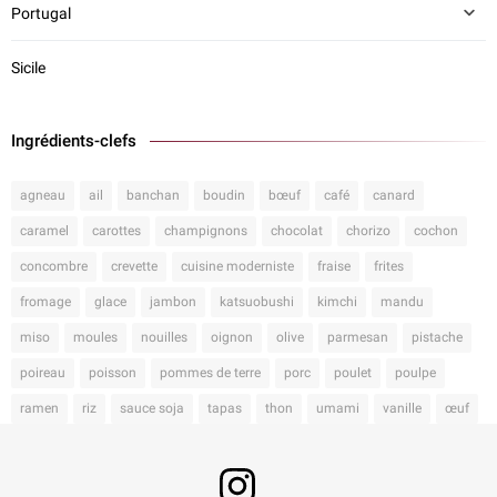
Portugal
Sicile
Ingrédients-clefs
agneau
ail
banchan
boudin
bœuf
café
canard
caramel
carottes
champignons
chocolat
chorizo
cochon
concombre
crevette
cuisine moderniste
fraise
frites
fromage
glace
jambon
katsuobushi
kimchi
mandu
miso
moules
nouilles
oignon
olive
parmesan
pistache
poireau
poisson
pommes de terre
porc
poulet
poulpe
ramen
riz
sauce soja
tapas
thon
umami
vanille
œuf