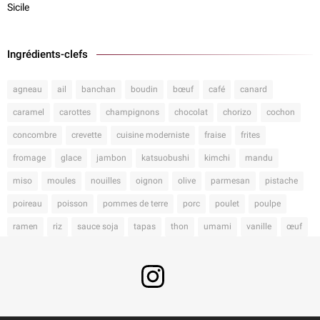
Sicile
Ingrédients-clefs
agneau
ail
banchan
boudin
bœuf
café
canard
caramel
carottes
champignons
chocolat
chorizo
cochon
concombre
crevette
cuisine moderniste
fraise
frites
fromage
glace
jambon
katsuobushi
kimchi
mandu
miso
moules
nouilles
oignon
olive
parmesan
pistache
poireau
poisson
pommes de terre
porc
poulet
poulpe
ramen
riz
sauce soja
tapas
thon
umami
vanille
œuf