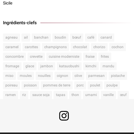
Sicile
Ingrédients-clefs
agneau
ail
banchan
boudin
bœuf
café
canard
caramel
carottes
champignons
chocolat
chorizo
cochon
concombre
crevette
cuisine moderniste
fraise
frites
fromage
glace
jambon
katsuobushi
kimchi
mandu
miso
moules
nouilles
oignon
olive
parmesan
pistache
poireau
poisson
pommes de terre
porc
poulet
poulpe
ramen
riz
sauce soja
tapas
thon
umami
vanille
œuf