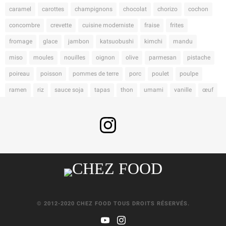
caramel
carottes
champignons
chocolat
chorizo
cochon
concombre
crevette
cuisine moderniste
fraise
frites
fromage
glace
jambon
katsuobushi
kimchi
mandu
miso
moules
nouilles
oignon
olive
parmesan
pistache
poireau
poisson
pommes de terre
porc
poulet
poulpe
ramen
riz
sauce soja
tapas
thon
umami
vanille
œuf
© 2012-2020 CHEZ FOOD TOUS DROITS RÉSERVÉS.