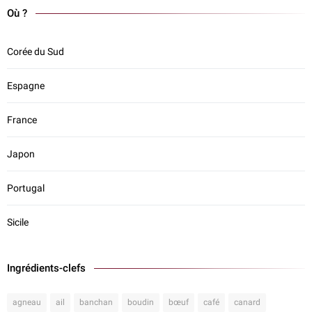
Où ?
Corée du Sud
Espagne
France
Japon
Portugal
Sicile
Ingrédients-clefs
agneau
ail
banchan
boudin
bœuf
café
canard