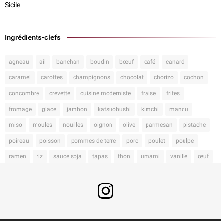
Sicile
Ingrédients-clefs
agneau
ail
banchan
boudin
bœuf
café
canard
caramel
carottes
champignons
chocolat
chorizo
cochon
concombre
crevette
cuisine moderniste
fraise
frites
fromage
glace
jambon
katsuobushi
kimchi
mandu
miso
moules
nouilles
oignon
olive
parmesan
pistache
poireau
poisson
pommes de terre
porc
poulet
poulpe
ramen
riz
sauce soja
tapas
thon
umami
vanille
œuf