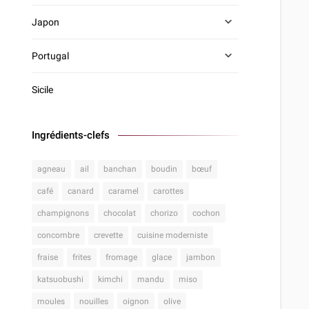
Japon
Portugal
Sicile
Ingrédients-clefs
agneau
ail
banchan
boudin
bœuf
café
canard
caramel
carottes
champignons
chocolat
chorizo
cochon
concombre
crevette
cuisine moderniste
fraise
frites
fromage
glace
jambon
katsuobushi
kimchi
mandu
miso
moules
nouilles
oignon
olive