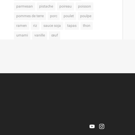
parmesan
pistache
poireau
poisson
pommes de terre
porc
poulet
poulpe
ramen
riz
sauce soja
tapas
thon
umami
vanille
œuf