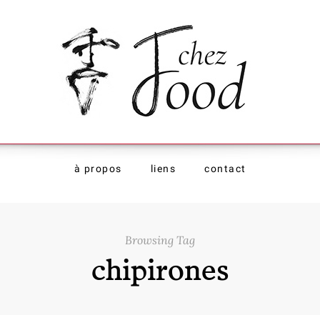
à propos
liens
contact
Browsing Tag
chipirones