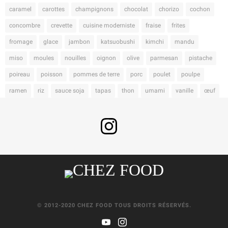
caramel
carottes
champignons
chocolat
chorizo
cochon
concombre
crevette
cuisine moderniste
fraise
frites
fromage
glace
jambon
katsuobushi
kimchi
mandu
miso
moules
nouilles
oignon
olive
parmesan
pistache
poireau
poisson
pommes de terre
porc
poulet
poulpe
ramen
riz
sauce soja
tapas
thon
umami
vanille
œuf
© 2012-2020 CHEZ FOOD TOUS DROITS RÉSERVÉS.