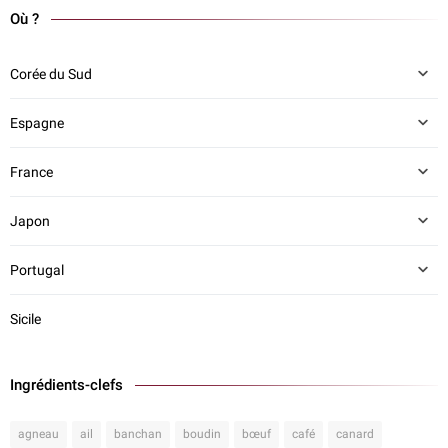
Où ?
Corée du Sud
Espagne
France
Japon
Portugal
Sicile
Ingrédients-clefs
agneau
ail
banchan
boudin
bœuf
café
canard