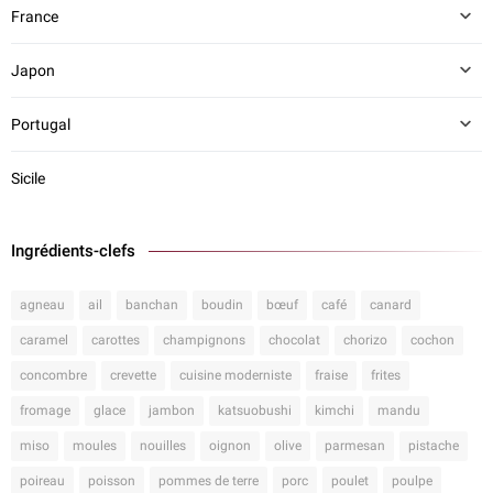
France
Japon
Portugal
Sicile
Ingrédients-clefs
agneau
ail
banchan
boudin
bœuf
café
canard
caramel
carottes
champignons
chocolat
chorizo
cochon
concombre
crevette
cuisine moderniste
fraise
frites
fromage
glace
jambon
katsuobushi
kimchi
mandu
miso
moules
nouilles
oignon
olive
parmesan
pistache
poireau
poisson
pommes de terre
porc
poulet
poulpe