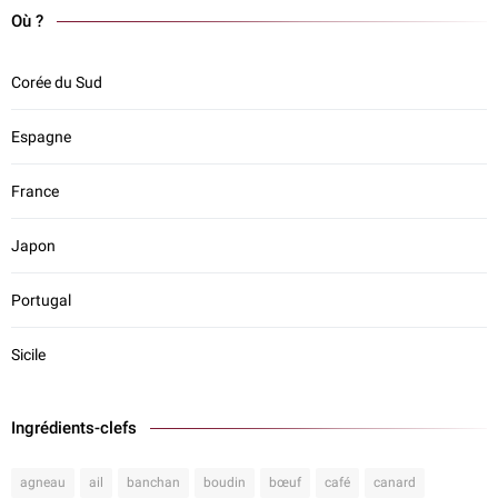
Où ?
Corée du Sud
Espagne
France
Japon
Portugal
Sicile
Ingrédients-clefs
agneau
ail
banchan
boudin
bœuf
café
canard