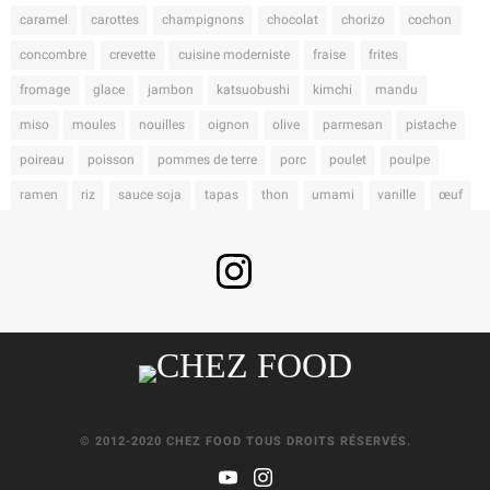
caramel
carottes
champignons
chocolat
chorizo
cochon
concombre
crevette
cuisine moderniste
fraise
frites
fromage
glace
jambon
katsuobushi
kimchi
mandu
miso
moules
nouilles
oignon
olive
parmesan
pistache
poireau
poisson
pommes de terre
porc
poulet
poulpe
ramen
riz
sauce soja
tapas
thon
umami
vanille
œuf
© 2012-2020 CHEZ FOOD TOUS DROITS RÉSERVÉS.