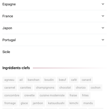
Espagne
France
Japon
Portugal
Sicile
Ingrédients-clefs
agneau
ail
banchan
boudin
bœuf
café
canard
caramel
carottes
champignons
chocolat
chorizo
cochon
concombre
crevette
cuisine moderniste
fraise
frites
fromage
glace
jambon
katsuobushi
kimchi
mandu