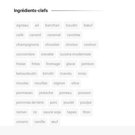
Ingrédients-clefs
agneau
ail
banchan
boudin
bœuf
café
canard
caramel
carottes
champignons
chocolat
chorizo
cochon
concombre
crevette
cuisine moderniste
fraise
frites
fromage
glace
jambon
katsuobushi
kimchi
mandu
miso
moules
nouilles
oignon
olive
parmesan
pistache
poireau
poisson
pommes de terre
porc
poulet
poulpe
ramen
riz
sauce soja
tapas
thon
umami
vanille
œuf