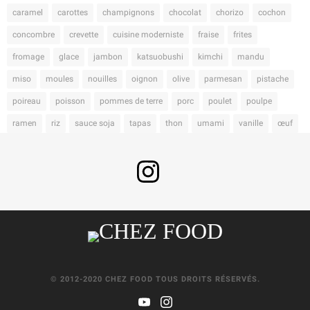
caramel
carottes
champignons
chocolat
chorizo
cochon
concombre
crevette
cuisine moderniste
fraise
frites
fromage
glace
jambon
katsuobushi
kimchi
mandu
miso
moules
nouilles
oignon
olive
parmesan
pistache
poireau
poisson
pommes de terre
porc
poulet
poulpe
ramen
riz
sauce soja
tapas
thon
umami
vanille
œuf
© 2012-2020 CHEZ FOOD TOUS DROITS RÉSERVÉS.