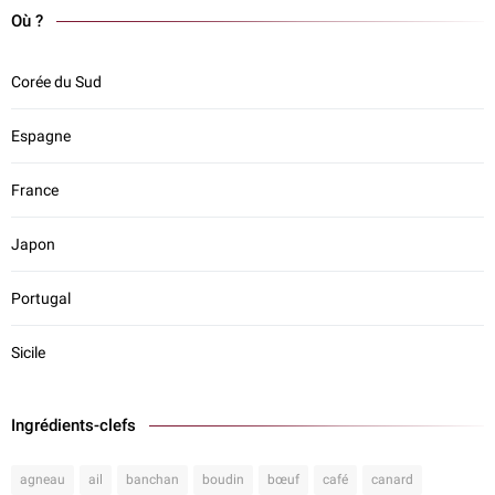
Où ?
Corée du Sud
Espagne
France
Japon
Portugal
Sicile
Ingrédients-clefs
agneau
ail
banchan
boudin
bœuf
café
canard