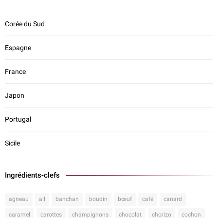
Corée du Sud
Espagne
France
Japon
Portugal
Sicile
Ingrédients-clefs
agneau
ail
banchan
boudin
bœuf
café
canard
caramel
carottes
champignons
chocolat
chorizo
cochon