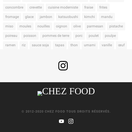
concombre
crevette
cuisine moderniste
fraise
frites
fromage
glace
jambon
katsuobushi
kimchi
mandu
miso
moules
nouilles
oignon
olive
parmesan
pistache
poireau
poisson
pommes de terre
porc
poulet
poulpe
ramen
riz
sauce soja
tapas
thon
umami
vanille
œuf
© 2012-2020 CHEZ FOOD TOUS DROITS RÉSERVÉS.