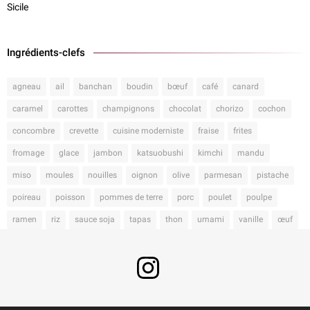
Sicile
Ingrédients-clefs
agneau
ail
banchan
boudin
bœuf
café
canard
caramel
carottes
champignons
chocolat
chorizo
cochon
concombre
crevette
cuisine moderniste
fraise
frites
fromage
glace
jambon
katsuobushi
kimchi
mandu
miso
moules
nouilles
oignon
olive
parmesan
pistache
poireau
poisson
pommes de terre
porc
poulet
poulpe
ramen
riz
sauce soja
tapas
thon
umami
vanille
œuf